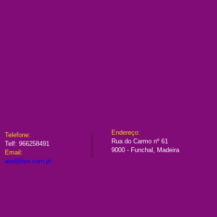
​Endereço:
​​Telefone:
Rua do Carmo nº 61
Telf:
966258491
9000 - Funchal, Madeira
Email:
aiw@live.com.pt