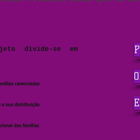
P
ojeto divide-se em
O
mílias carenciadas
E
 e sua distribuição
onal das famílias