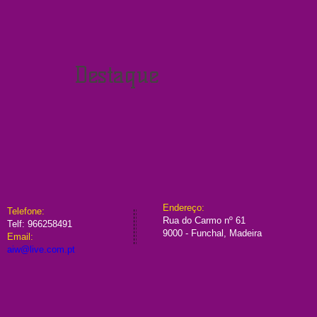
Destaque
​Endereço:
​​Telefone:
Rua do Carmo nº 61
Telf:
966258491
9000 - Funchal, Madeira
Email:
aiw@live.com.pt